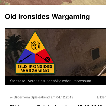
Zum
Inhalt
Old Ironsides Wargaming
springen
Startseite
Veranstaltungen
Mitglieder
Impressum
←
Bilder vom Spieleabend am 04.12.2019
Bilde