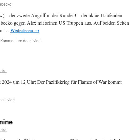
Kampagne
ebecko
w) – der zweite Angriff in der Runde 3 – der aktuell laufenden
n becko gegen Alex mit seinen US Truppen aus. Auf beiden Seiten
zur …
Weiterlesen
→
für
Kommentare deaktiviert
Flames
of
War:
Italien
Kampagne
ecko
z 2024 um 12 Uhr: Der Pazifikkrieg für Flames of War kommt
für
aktiviert
Flames
of
War:
mine
Pacific
ecko