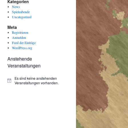
Kategorien
News
Spieleabende
Uncategorized
Meta
Registrieren
Anmelden
Feed der Einträge
WordPress.org
Anstehende
Veranstaltungen
Es sind keine anstehenden
Hinweis
Veranstaltungen vorhanden.