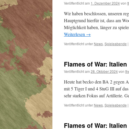
Veröffentlicht am
1. Dezember 2024
von
Wir haben beschlossen, unseren re
Hauptgrund hierfür ist, dass am W
Möglichkeit haben, länger zu spiel
Weiterlesen
→
Veröffentlicht unter
News
,
Spieleabende
|
Flames of War: Itali
Veröffentlicht am
28. Oktober 2024
von
th
Heute hat becko den BA 2 gegen Al
mit 5 Tiger I und 4 StuG III auf das
sehr starken Fokus auf Artillerie. 
Veröffentlicht unter
News
,
Spieleabende
|
Flames of War: Itali