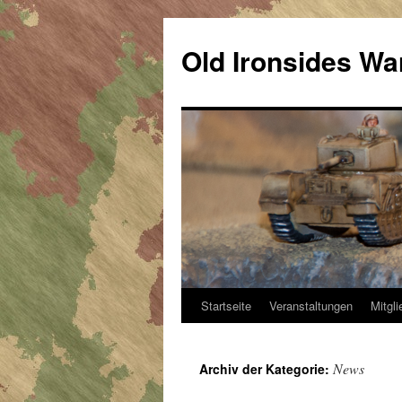
Zum
Inhalt
Old Ironsides W
springen
Startseite
Veranstaltungen
Mitgli
News
Archiv der Kategorie: