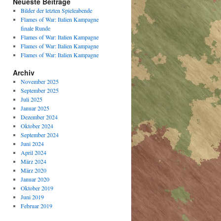
Neueste Beiträge
Bilder der letzten Spieleabende
Flames of War: Italien Kampagne
finale Runde
Flames of War: Italien Kampagne
Flames of War: Italien Kampagne
Flames of War: Italien Kampagne
Archiv
November 2025
September 2025
Juli 2025
Januar 2025
Dezember 2024
Oktober 2024
September 2024
Juni 2024
April 2024
März 2024
März 2020
Januar 2020
Oktober 2019
Juni 2019
Februar 2019