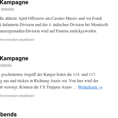
en Kampagne
n
thebecko
e alliierte April-Offensive am Cassino Massiv und vor Fondi
-Infanterie-Division und der 4. indischen Division bei Monticelli
anzergrenadier-Division wird auf Pastena zurückgeworfen.
für
Kommentare deaktiviert
Flames
of
War:
en Kampagne
Italien
Kampagne
thebecko
escheiterten Angriff der Ranger holen die 114. und 117.
g aus und rücken in Richtung Anzio vor. Von hier wird der
ub versorgt. Können die US Truppen Anzio …
Weiterlesen
→
für
Kommentare deaktiviert
Flames
of
War:
abends
Italien