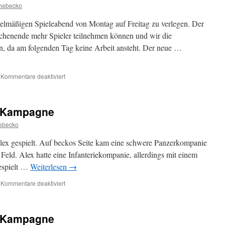
Kampagne
thebecko
gelmäßigen Spieleabend von Montag auf Freitag zu verlegen. Der
ochenende mehr Spieler teilnehmen können und wir die
en, da am folgenden Tag keine Arbeit ansteht. Der neue …
für
Kommentare deaktiviert
Verlegung
des
Spieleabends
en Kampagne
ebecko
ex gespielt. Auf beckos Seite kam eine schwere Panzerkompanie
 Feld. Alex hatte eine Infanteriekompanie, allerdings mit einem
Gespielt …
Weiterlesen
→
für
Kommentare deaktiviert
Flames
of
War:
en Kampagne
Italien