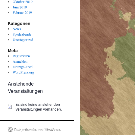
Oktober 2019
Juni 2019
Februar 2019
Kategorien
News
Spieleabende
Uncategorized
Meta
Registrieren
Anmelden
Eintrags-Feed
WordPress.org
Anstehende
Veranstaltungen
Es sind keine anstehenden
Hinweis
Veranstaltungen vorhanden.
Stolz präsentiert von WordPress.