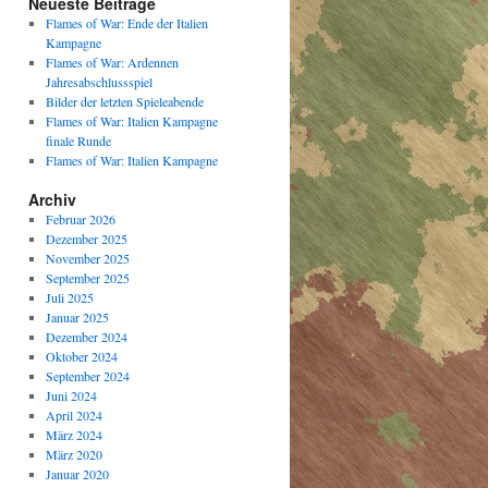
Neueste Beiträge
Flames of War: Ende der Italien
Kampagne
Flames of War: Ardennen
Jahresabschlussspiel
Bilder der letzten Spieleabende
Flames of War: Italien Kampagne
finale Runde
Flames of War: Italien Kampagne
Archiv
Februar 2026
Dezember 2025
November 2025
September 2025
Juli 2025
Januar 2025
Dezember 2024
Oktober 2024
September 2024
Juni 2024
April 2024
März 2024
März 2020
Januar 2020