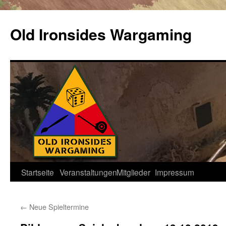
Zum
Inhalt
Old Ironsides Wargaming
springen
Startseite
Veranstaltungen
Mitglieder
Impressum
←
Neue Spieltermine